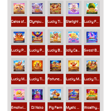
Gates of Olympus POP
Olympus Wins
Lucky Tiger 1000
Starlight Wins
Lucky Fortune Tree
Lucky Panda
Lucky Phoenix
Lucky Bull
Jelly Candy
Sweet Burst
Lucky MonKey
Lucky Tiger
Fortunes of Aztec
Lucky Mouse
Lucky Tiger Gold Ultimate
Emotiwins
DJ Neko
Pig Farm
Mystic Wishes
Wealthy Frog