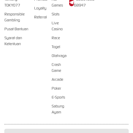
TOKYO77
Games
68947
Loyalty
Responsible
Slots
Referral
Gambling
Live
Pusat Bantuan
Casino
Syarat dan
Race
Ketentuan
Togel
Olahraga
Crash
Game
Arcade
Poker
E-Sports
Sabung
Ayam