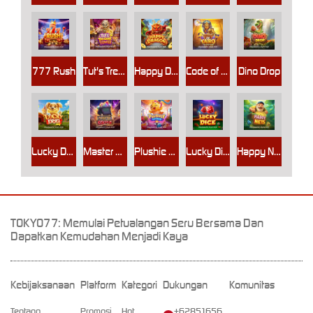
777 Rush
Tut's Treasure Tower
Happy Dragon
Code of Cairo
Dino Drop
Lucky Dog
Master Gems
Plushie Wins
Lucky Dice
Happy Nets
TOKYO77: Memulai Petualangan Seru Bersama Dan
Dapatkan Kemudahan Menjadi Kaya
Kebijaksanaan
Platform
Kategori
Dukungan
Komunitas
Tentang
Promosi
Hot
+62851656