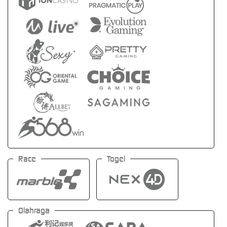
Race
Togel
Olahraga