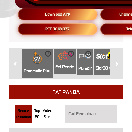
Download APK
Channe
RTP TOKYO77
Te
i
i
i
i
i
Facha
Fat Panda
Slot88 x PP
PG Soft
Pragmatic Play
FAT PANDA
Semua
Top
Video
permainan
20
Slots