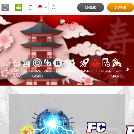
MASUK
DAFTAR
HOT
SLOTS
LIVE
RACE
TOGEL
OLAHRAGA
CRASH
ARCADE
POKER
E-
SABUN
GAMES
CASINO
GAME
SPORTS
AYAM