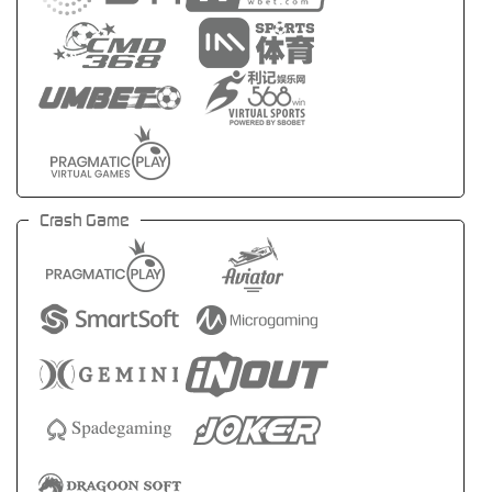
Crash Game