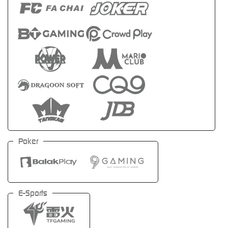
Poker
E-Sports