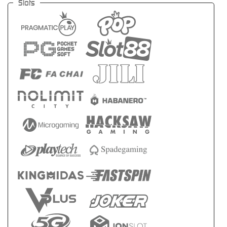
Slots